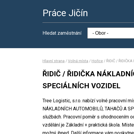
Práce Jičín
Hledat zaměstnání
Hlavní strana
/
Volná místa
/
Hořice
/
ŘIDIČ / ŘIDIČ
ŘIDIČ / ŘIDIČKA NÁKLAD
SPECIÁLNÍCH VOZIDEL
Tree Logistic, s.r.o. nabízí volné pracovní 
NÁKLADNÍCH AUTOMOBILŮ, TAHAČŮ A SPECI
službách. Pracovní poměr s ohodnocením o
vzdělání je Základní + praktická škola. Míste
možný ihned. Další informace vám poskytne 