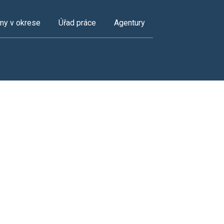
my v okrese
Úřad práce
Agentury