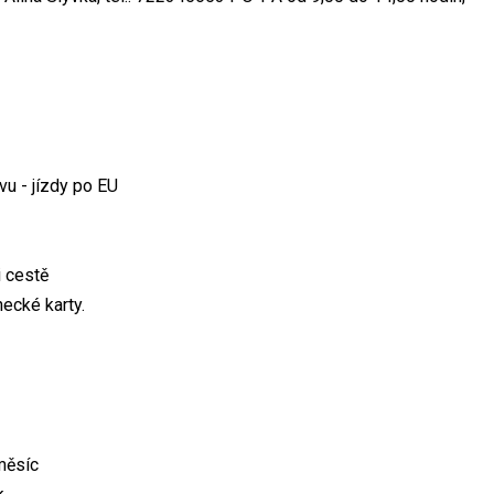
u - jízdy po EU
i cestě
ecké karty.
měsíc