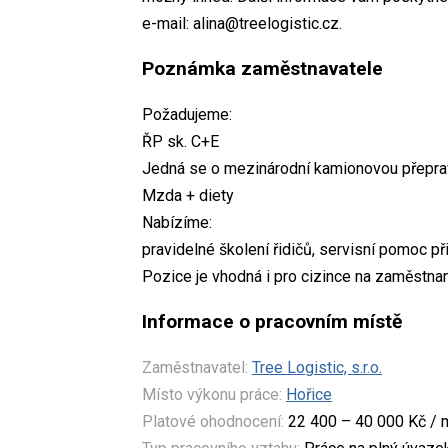
e-mail: alina@treelogistic.cz.
Poznámka zaměstnavatele
Požadujeme:
ŘP sk. C+E
Jedná se o mezinárodní kamionovou přeprav
Mzda + diety
Nabízíme:
pravidelné školení řidičů, servisní pomoc př
Pozice je vhodná i pro cizince na zaměstnan
Informace o pracovním místě
Zaměstnavatel:
Tree Logistic, s.r.o.
Místo výkonu práce:
Hořice
Platové ohodnocení:
22 400 – 40 000 Kč / 