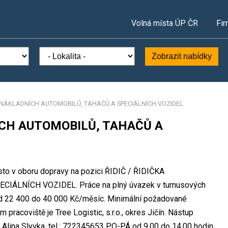
Volná místa ÚP ČR
Fir
Zobrazit nabídky
KA NÁKLADNÍCH AUTOMOBILŮ, TAHAČŮ A SPECIÁLNÍCH VOZIDEL
NÍCH AUTOMOBILŮ, TAHAČŮ A
místo v oboru dopravy na pozici ŘIDIČ / ŘIDIČKA
ÁLNÍCH VOZIDEL. Práce na plný úvazek v turnusových
d 22 400 do 40 000 Kč/měsíc. Minimální požadované
m pracoviště je Tree Logistic, s.r.o., okres Jičín. Nástup
Alina Slyvka, tel.: 722345653 PO-PÁ od 9,00 do 14,00 hodin,