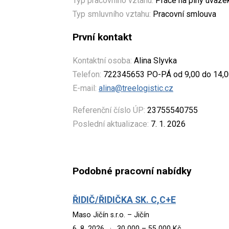
Typ pracovního vztahu:
Práce na plný úvaze
Typ smluvního vztahu:
Pracovní smlouva
První kontakt
Kontaktní osoba:
Alina Slyvka
Telefon:
722345653 PO-PÁ od 9,00 do 14,0
E-mail:
alina@treelogistic.cz
Referenční číslo ÚP:
23755540755
Poslední aktualizace:
7. 1. 2026
Podobné pracovní nabídky
ŘIDIČ/ŘIDIČKA SK. C,C+E
Maso Jičín s.r.o. – Jičín
6. 8. 2026
·
30 000 – 55 000 Kč