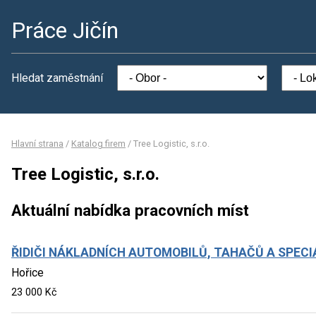
Práce Jičín
Hledat zaměstnání
Hlavní strana
/
Katalog firem
/
Tree Logistic, s.r.o.
Tree Logistic, s.r.o.
Aktuální nabídka pracovních míst
ŘIDIČI NÁKLADNÍCH AUTOMOBILŮ, TAHAČŮ A SPECI
Hořice
23 000 Kč