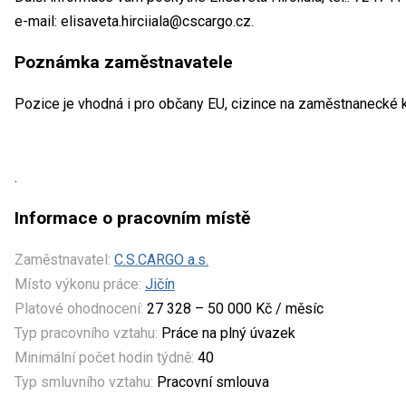
e-mail: elisaveta.hirciiala@cscargo.cz.
Poznámka zaměstnavatele
Pozice je vhodná i pro občany EU, cizince na zaměstnanecké k
.
Informace o pracovním místě
Zaměstnavatel:
C.S.CARGO a.s.
Místo výkonu práce:
Jičín
Platové ohodnocení:
27 328 – 50 000 Kč / měsíc
Typ pracovního vztahu:
Práce na plný úvazek
Minimální počet hodin týdně:
40
Typ smluvního vztahu:
Pracovní smlouva