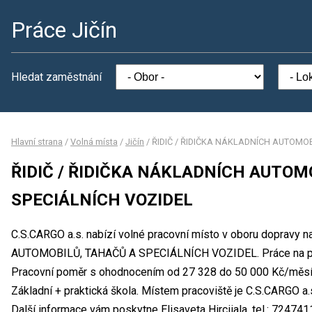
Práce Jičín
Hledat zaměstnání
Hlavní strana
/
Volná místa
/
Jičín
/
ŘIDIČ / ŘIDIČKA NÁKLADNÍCH AUTOMOB
ŘIDIČ / ŘIDIČKA NÁKLADNÍCH AUTOM
SPECIÁLNÍCH VOZIDEL
C.S.CARGO a.s. nabízí volné pracovní místo v oboru dopravy
AUTOMOBILŮ, TAHAČŮ A SPECIÁLNÍCH VOZIDEL. Práce na pln
Pracovní poměr s ohodnocením od 27 328 do 50 000 Kč/měsíc
Základní + praktická škola. Místem pracoviště je C.S.CARGO a.s
Další informace vám poskytne Elisaveta Hirciiala, tel.: 72474