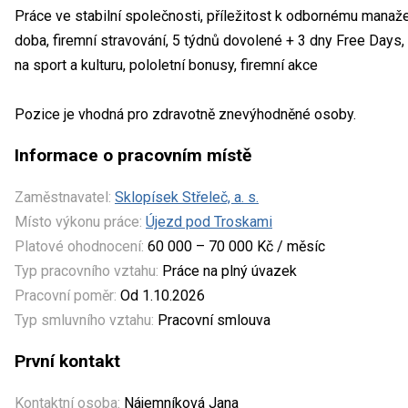
Práce ve stabilní společnosti, příležitost k odbornému manaže
doba, firemní stravování, 5 týdnů dovolené + 3 dny Free Days, 
na sport a kulturu, pololetní bonusy, firemní akce
Pozice je vhodná pro zdravotně znevýhodněné osoby.
Informace o pracovním místě
Zaměstnavatel:
Sklopísek Střeleč, a. s.
Místo výkonu práce:
Újezd pod Troskami
Platové ohodnocení:
60 000 – 70 000 Kč / měsíc
Typ pracovního vztahu:
Práce na plný úvazek
Pracovní poměr:
Od 1.10.2026
Typ smluvního vztahu:
Pracovní smlouva
První kontakt
Kontaktní osoba:
Nájemníková Jana