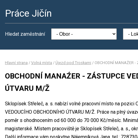
Práce Jičín
Hledat zaměstnání
Hlavní strana
/
Volná místa
/
Újezd pod Troskami
/
OBCHODNÍ MANAŹER - 
OBCHODNÍ MANAŹER - ZÁSTUPCE VE
ÚTVARU M/Ž
Sklopísek Střeleč, a. s. nabízí volné pracovní místo na p
VEDOUCÍHO OBCHODNÍHO ÚTVARU M/Ž. Práce na plný úvazek
poměr s ohodnocením od 60 000 do 70 000 Kč/měsíc. Minimál
magisterské. Místem pracoviště je Sklopísek Střeleč, a. s., o
Další informace vám poskytne Nájemníková Jana, tel.: 728730