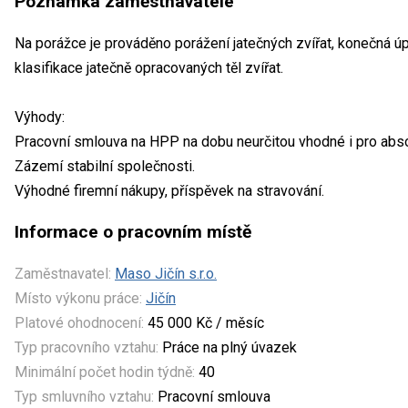
Poznámka zaměstnavatele
Na porážce je prováděno porážení jatečných zvířat, konečná ú
klasifikace jatečně opracovaných těl zvířat.
Výhody:
Pracovní smlouva na HPP na dobu neurčitou vhodné i pro absol
Zázemí stabilní společnosti.
Výhodné firemní nákupy, příspěvek na stravování.
Informace o pracovním místě
Zaměstnavatel:
Maso Jičín s.r.o.
Místo výkonu práce:
Jičín
Platové ohodnocení:
45 000 Kč / měsíc
Typ pracovního vztahu:
Práce na plný úvazek
Minimální počet hodin týdně:
40
Typ smluvního vztahu:
Pracovní smlouva