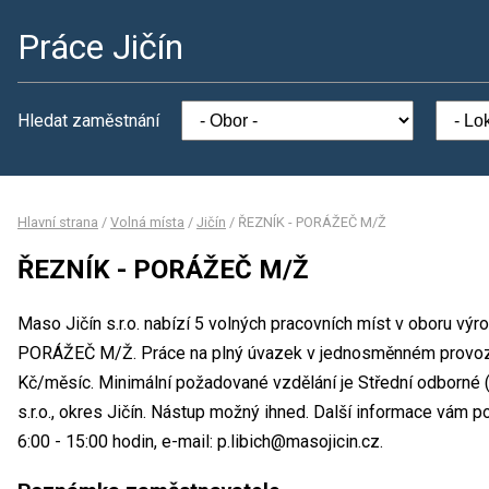
Práce Jičín
Hledat zaměstnání
Hlavní strana
/
Volná místa
/
Jičín
/
ŘEZNÍK - PORÁŽEČ M/Ž
ŘEZNÍK - PORÁŽEČ M/Ž
Maso Jičín s.r.o. nabízí 5 volných pracovních míst v oboru vý
PORÁŽEČ M/Ž. Práce na plný úvazek v jednosměnném provoz
Kč/měsíc. Minimální požadované vzdělání je Střední odborné 
s.r.o., okres Jičín. Nástup možný ihned. Další informace vám 
6:00 - 15:00 hodin, e-mail: p.libich@masojicin.cz.