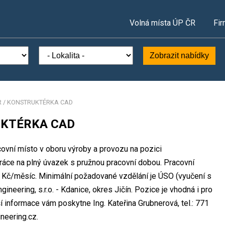
Volná místa ÚP ČR
Fir
Zobrazit nabídky
 / KONSTRUKTÉRKA CAD
UKTÉRKA CAD
covní místo v oboru výroby a provozu na pozici
 na plný úvazek s pružnou pracovní dobou. Pracovní
Kč/měsíc. Minimální požadované vzdělání je ÚSO (vyučení s
neering, s.r.o. - Kdanice, okres Jičín. Pozice je vhodná i pro
 informace vám poskytne Ing. Kateřina Grubnerová, tel.: 771
neering.cz.