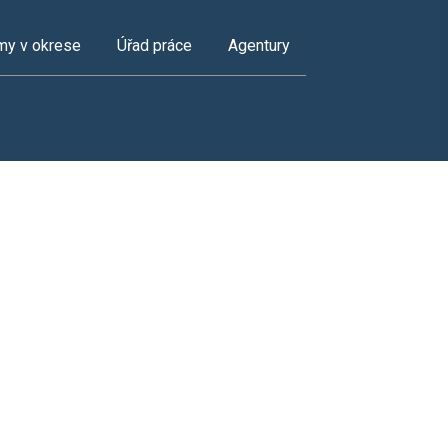
my v okrese
Úřad práce
Agentury