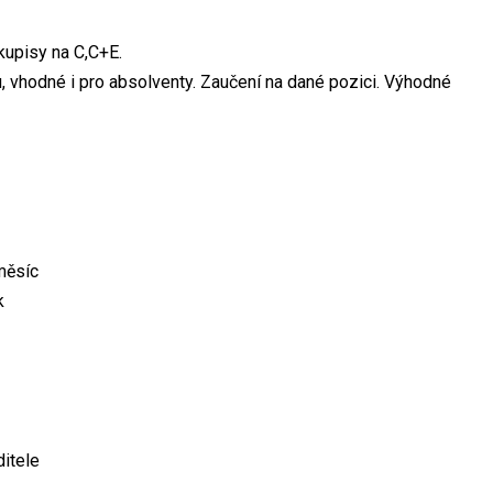
kupisy na C,C+E.
 vhodné i pro absolventy. Zaučení na dané pozici. Výhodné
měsíc
k
itele