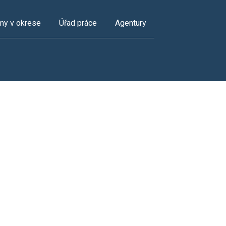
my v okrese
Úřad práce
Agentury