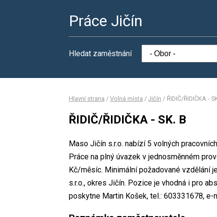
Práce Jičín
Hledat zaměstnání
Hlavní strana
/
Volná místa
/
Jičín
/
ŘIDIČ/ŘIDIČKA - SK
ŘIDIČ/ŘIDIČKA - SK. B
Maso Jičín s.r.o. nabízí 5 volných pracovní
Práce na plný úvazek v jednosměnném prov
Kč/měsíc. Minimální požadované vzdělání je
s.r.o., okres Jičín. Pozice je vhodná i pro 
poskytne Martin Košek, tel.: 603331678, e-