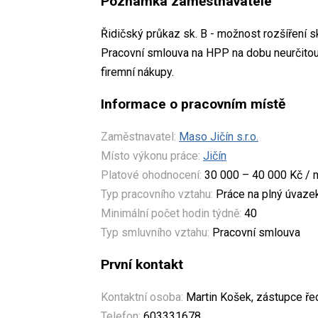
Poznámka zaměstnavatele
Řidičský průkaz sk. B - možnost rozšíření s
Pracovní smlouva na HPP na dobu neurčitou,
firemní nákupy.
Informace o pracovním místě
Zaměstnavatel:
Maso Jičín s.r.o.
Místo výkonu práce:
Jičín
Platové ohodnocení:
30 000 – 40 000 Kč / 
Typ pracovního vztahu:
Práce na plný úvaze
Minimální počet hodin týdně:
40
Typ smluvního vztahu:
Pracovní smlouva
První kontakt
Kontaktní osoba:
Martin Košek, zástupce řed
Telefon:
603331678