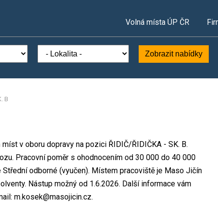
Volná místa ÚP ČR
Fir
Zobrazit nabídky
. B
ch míst v oboru dopravy na pozici ŘIDIČ/ŘIDIČKA - SK. B.
ozu. Pracovní poměr s ohodnocením od 30 000 do 40 000
 Střední odborné (vyučen). Místem pracoviště je Maso Jičín
absolventy. Nástup možný od 1.6.2026. Další informace vám
mail: m.kosek@masojicin.cz.