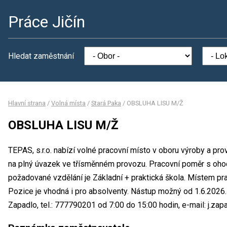
Práce Jičín
Hledat zaměstnání
Hlavní strana
/
Volná místa
/
Stará Paka
/
OBSLUHA LISU M/Ž
OBSLUHA LISU M/Ž
TEPAS, s.r.o. nabízí volné pracovní místo v oboru výroby a 
na plný úvazek ve třísměnném provozu. Pracovní poměr s oh
požadované vzdělání je Základní + praktická škola. Místem praco
Pozice je vhodná i pro absolventy. Nástup možný od 1.6.2026
Zapadlo, tel.: 777790201 od 7:00 do 15:00 hodin, e-mail: j.za