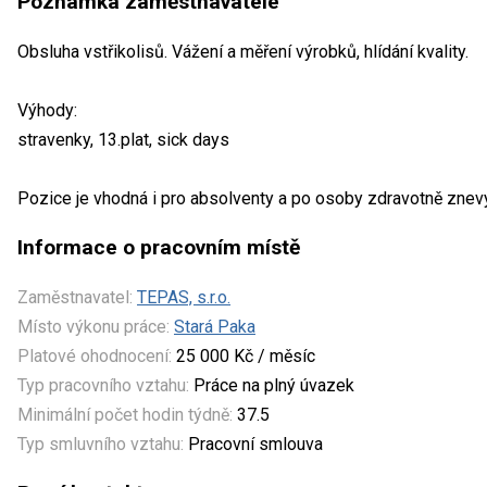
Poznámka zaměstnavatele
Obsluha vstřikolisů. Vážení a měření výrobků, hlídání kvality.
Výhody:
stravenky, 13.plat, sick days
Pozice je vhodná i pro absolventy a po osoby zdravotně zne
Informace o pracovním místě
Zaměstnavatel:
TEPAS, s.r.o.
Místo výkonu práce:
Stará Paka
Platové ohodnocení:
25 000 Kč / měsíc
Typ pracovního vztahu:
Práce na plný úvazek
Minimální počet hodin týdně:
37.5
Typ smluvního vztahu:
Pracovní smlouva