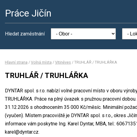
Práce Jičín
Hledat zaměstnání
Hlavní strana
/
Volná místa
/
Vitiněves
/
TRUHLÁŘ / TRUHLÁŘKA
TRUHLÁŘ / TRUHLÁŘKA
DYNTAR spol. s r.o. nabízí volné pracovní místo v oboru výro
TRUHLÁŘKA. Práce na plný úvazek s pružnou pracovní dobou. 
31.12.2026 s ohodnocením 35 000 Kč/měsíc. Minimální požado
(vyučen). Místem pracoviště je DYNTAR spol. s r.o., okres Jičí
informace vám poskytne Ing. Karel Dyntar, MBA, tel.: 60671351
karel@dyntar.cz.