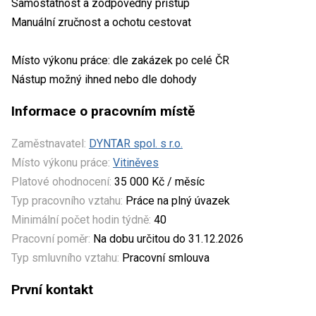
Samostatnost a zodpovědný přístup
Manuální zručnost a ochotu cestovat
Místo výkonu práce: dle zakázek po celé ČR
Nástup možný ihned nebo dle dohody
Informace o pracovním místě
Zaměstnavatel:
DYNTAR spol. s r.o.
Místo výkonu práce:
Vitiněves
Platové ohodnocení:
35 000 Kč / měsíc
Typ pracovního vztahu:
Práce na plný úvazek
Minimální počet hodin týdně:
40
Pracovní poměr:
Na dobu určitou do 31.12.2026
Typ smluvního vztahu:
Pracovní smlouva
První kontakt