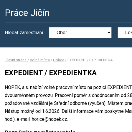
Práce Jičín
Hledat zaměstnání
Hlavní strana
/
Volná místa
/
Hořice
/
EXPEDIENT / EXPEDIENTKA
EXPEDIENT / EXPEDIENTKA
NOPEK, a.s. nabízí volné pracovní místo na pozici EXPEDIEN
dvousměnném provozu. Pracovní poměr s ohodnocením od 28 
požadované vzdělání je Střední odborné (vyučen). Místem praco
Nástup možný od 1.6.2026. Další informace vám poskytne Marti
hod.), e-mail: horice@nopek.cz.