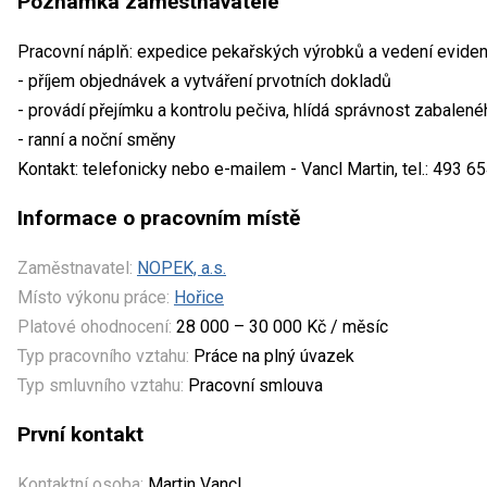
Poznámka zaměstnavatele
Pracovní náplň: expedice pekařských výrobků a vedení evide
- příjem objednávek a vytváření prvotních dokladů
- provádí přejímku a kontrolu pečiva, hlídá správnost zabalené
- ranní a noční směny
Kontakt: telefonicky nebo e-mailem - Vancl Martin, tel.: 493 
Informace o pracovním místě
Zaměstnavatel:
NOPEK, a.s.
Místo výkonu práce:
Hořice
Platové ohodnocení:
28 000 – 30 000 Kč / měsíc
Typ pracovního vztahu:
Práce na plný úvazek
Typ smluvního vztahu:
Pracovní smlouva
První kontakt
Kontaktní osoba:
Martin Vancl