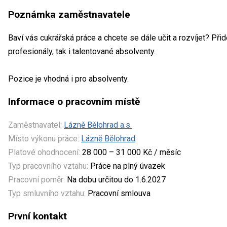
Poznámka zaměstnavatele
Baví vás cukrářská práce a chcete se dále učit a rozvíjet? Při
profesionály, tak i talentované absolventy.
Pozice je vhodná i pro absolventy.
Informace o pracovním místě
Zaměstnavatel:
Lázně Bělohrad a.s.
Místo výkonu práce:
Lázně Bělohrad
Platové ohodnocení:
28 000 – 31 000 Kč / měsíc
Typ pracovního vztahu:
Práce na plný úvazek
Pracovní poměr:
Na dobu určitou do 1.6.2027
Typ smluvního vztahu:
Pracovní smlouva
První kontakt