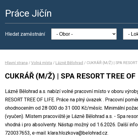
Práce Jičín
Hledat zaměstnání
Hlavní strana
/
Volná místa
/
Lázně Bělohrad
/
CUKRÁŘ (M/Ž) | SPA RESORT 
CUKRÁŘ (M/Ž) | SPA RESORT TREE OF 
Lázně Bělohrad a.s. nabízí volné pracovní místo v oboru výr
RESORT TREE OF LIFE. Práce na plný úvazek . Pracovní poměr 
ohodnocením od 28 000 do 31 000 Kč/měsíc. Minimální požad
(vyučen). Místem pracoviště je Lázně Bělohrad a.s. - Spa resort
vhodná i pro absolventy. Nástup možný od 1.6.2026. Další info
720037653, e-mail: klara.hlozkova@belohrad.cz.