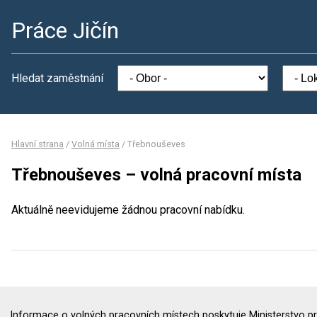
Práce Jičín
Hledat zaměstnání
Hlavní strana
/
Volná místa
/
Třebnouševes
Třebnouševes – volná pracovní místa
Aktuálně neevidujeme žádnou pracovní nabídku.
Informace o volných pracovních místech poskytuje Ministerstvo pr