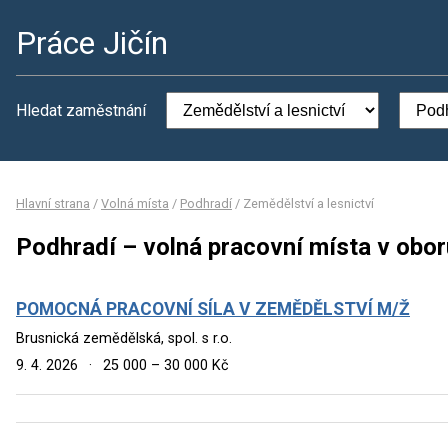
Práce Jičín
Hledat zaměstnání
Hlavní strana
/
Volná místa
/
Podhradí
/
Zemědělství a lesnictví
Podhradí – volná pracovní místa v obor
POMOCNÁ PRACOVNÍ SÍLA V ZEMĚDĚLSTVÍ M/Ž
Brusnická zemědělská, spol. s r.o.
9. 4. 2026
·
25 000 – 30 000 Kč