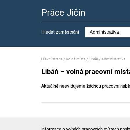
Práce Jičín
Hledat zaměstnání
Hlavní strana
/
Volná místa
/
Libáň
/
Administrativa
Libáň – volná pracovní míst
Aktuálně neevidujeme žádnou pracovní nabí
Informace o volných pracovních místech poskyt