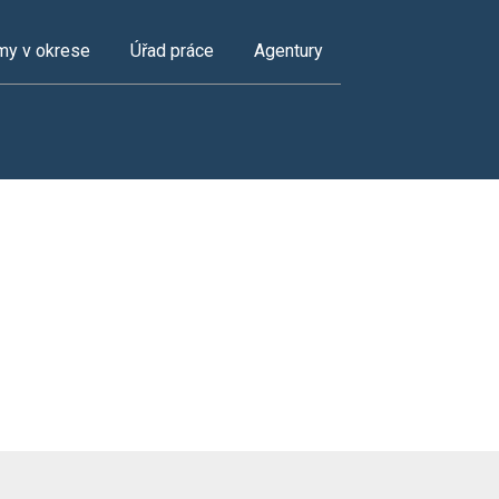
my v okrese
Úřad práce
Agentury