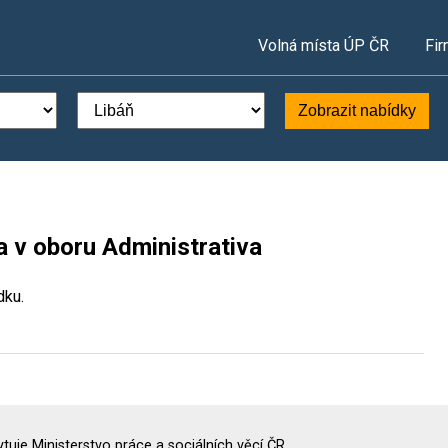
Volná místa ÚP ČR
Fir
Zobrazit nabídky
a v oboru Administrativa
dku.
uje Ministerstvo práce a sociálních věcí ČR.