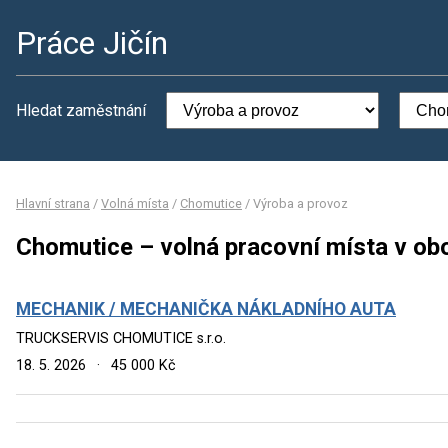
Práce Jičín
Hledat zaměstnání
Hlavní strana
/
Volná místa
/
Chomutice
/
Výroba a provoz
Chomutice – volná pracovní místa v ob
MECHANIK / MECHANIČKA NÁKLADNÍHO AUTA
TRUCKSERVIS CHOMUTICE s.r.o.
18. 5. 2026
·
45 000 Kč