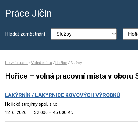
Práce Jičín
Hledat zaměstnání
Hlavní strana
/
Volná místa
/
Hořice
/
Služby
Hořice – volná pracovní místa v oboru 
LAKÝRNÍK / LAKÝRNICE KOVOVÝCH VÝROBKŮ
Hořické strojírny spol. s r.o.
12. 6. 2026
·
32 000 – 45 000 Kč