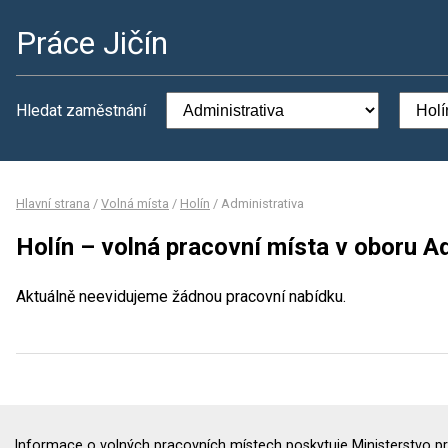
Práce Jičín
Hledat zaměstnání
Hlavní strana
/
Volná místa
/
Holín
/
Administrativa
Holín – volná pracovní místa v oboru A
Aktuálně neevidujeme žádnou pracovní nabídku.
Informace o volných pracovních místech poskytuje Ministerstvo pr