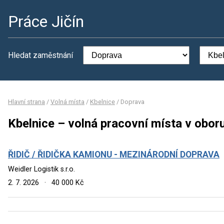
Práce Jičín
Hledat zaměstnání
Hlavní strana
/
Volná místa
/
Kbelnice
/
Doprava
Kbelnice – volná pracovní místa v obor
ŘIDIČ / ŘIDIČKA KAMIONU - MEZINÁRODNÍ DOPRAVA
Weidler Logistik s.r.o.
2. 7. 2026
·
40 000 Kč