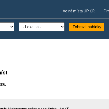
Volná místa ÚP ČR
Fir
Zobrazit nabídky
íst
dku.