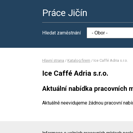
Práce Jičín
Hledat zaměstnání
Hlavní strana
/
Katalog firem
/
Ice Caffé Adria s.r.o.
Ice Caffé Adria s.r.o.
Aktuální nabídka pracovních m
Aktuálně neevidujeme žádnou pracovní nabí