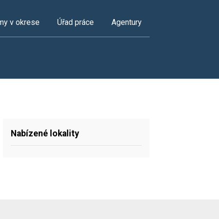
my v okrese
Úřad práce
Agentury
Nabízené lokality