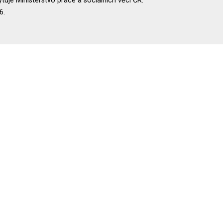
uje Ministerstvo práce a sociálních věcí ČR.
6.