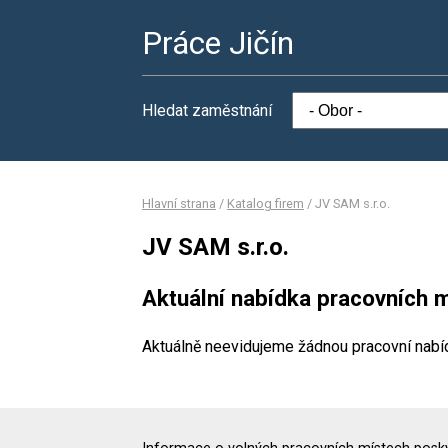
Práce Jičín
Hledat zaměstnání
Hlavní strana
/
Katalog firem
/
JV SAM s.r.o.
JV SAM s.r.o.
Aktuální nabídka pracovních m
Aktuálně neevidujeme žádnou pracovní nabí