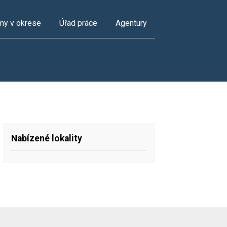
my v okrese
Úřad práce
Agentury
Nabízené lokality