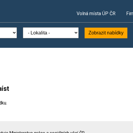
Volná místa ÚP ČR
Fir
Zobrazit nabídky
íst
dku.