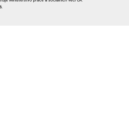
uje Ministerstvo práce a sociálních věcí ČR.
6.