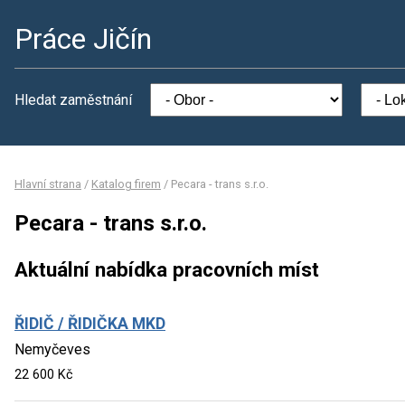
Práce Jičín
Hledat zaměstnání
Hlavní strana
/
Katalog firem
/
Pecara - trans s.r.o.
Pecara - trans s.r.o.
Aktuální nabídka pracovních míst
ŘIDIČ / ŘIDIČKA MKD
Nemyčeves
22 600 Kč