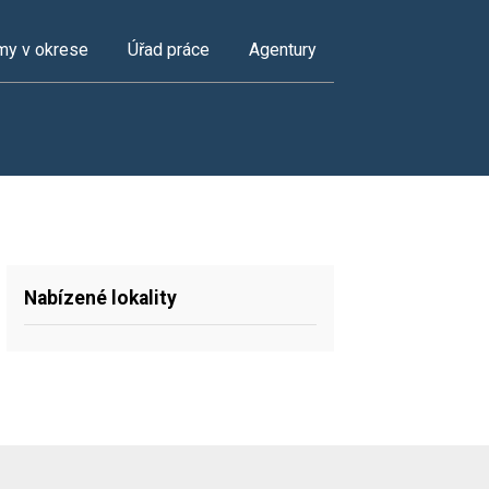
my v okrese
Úřad práce
Agentury
Nabízené lokality