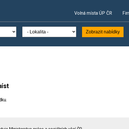
Volná místa ÚP ČR
Fir
Zobrazit nabídky
íst
dku.