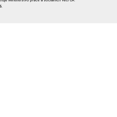
uje Ministerstvo práce a sociálních věcí ČR.
6.