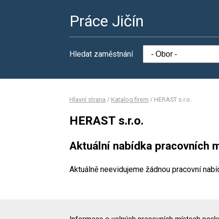
Práce Jičín
Hledat zaměstnání
Hlavní strana
/
Katalog firem
/
HERAST s.r.o.
HERAST s.r.o.
Aktuální nabídka pracovních m
Aktuálně neevidujeme žádnou pracovní nabí