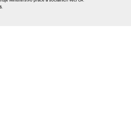
uje Ministerstvo práce a sociálních věcí ČR.
6.