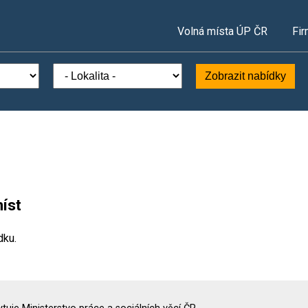
Volná místa ÚP ČR
Fir
Zobrazit nabídky
íst
dku.