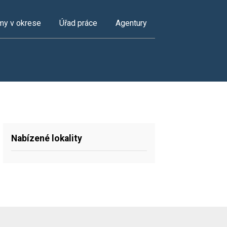
my v okrese
Úřad práce
Agentury
Nabízené lokality