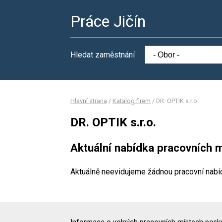
Práce Jičín
Hledat zaměstnání
Hlavní strana
/
Katalog firem
/
DR. OPTIK s.r.o.
DR. OPTIK s.r.o.
Aktuální nabídka pracovních m
Aktuálně neevidujeme žádnou pracovní nabí