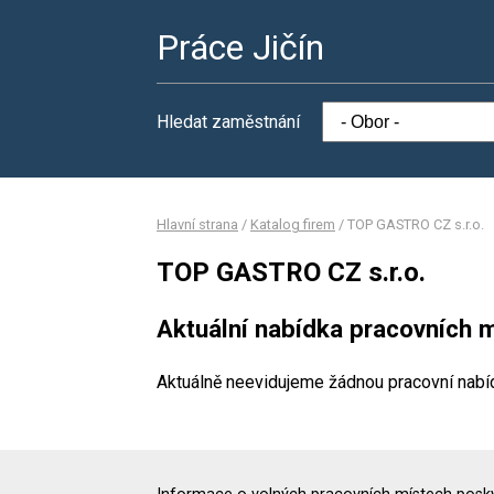
Práce Jičín
Hledat zaměstnání
Hlavní strana
/
Katalog firem
/
TOP GASTRO CZ s.r.o.
TOP GASTRO CZ s.r.o.
Aktuální nabídka pracovních m
Aktuálně neevidujeme žádnou pracovní nabí