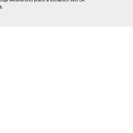
uje Ministerstvo práce a sociálních věcí ČR.
6.