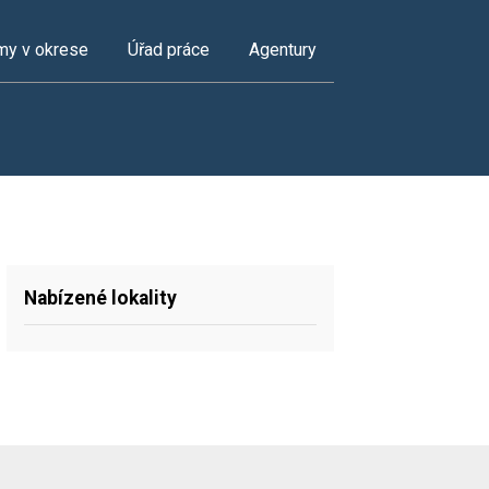
my v okrese
Úřad práce
Agentury
Nabízené lokality