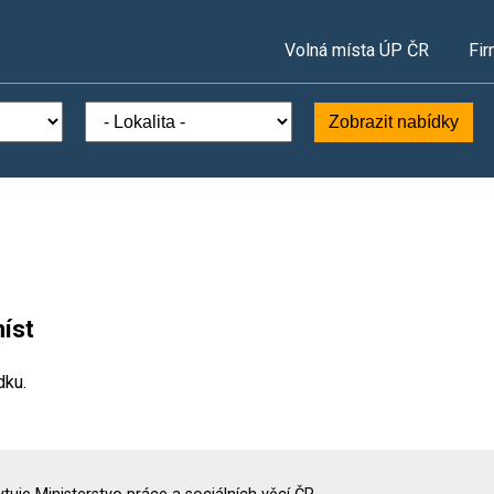
Volná místa ÚP ČR
Fir
Zobrazit nabídky
íst
dku.