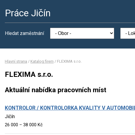
Práce Jičín
Hledat zaměstnání
Hlavní strana
/
Katalog firem
/
FLEXIMA s.r.o.
FLEXIMA s.r.o.
Aktuální nabídka pracovních míst
KONTROLOR / KONTROLORKA KVALITY V AUTOMOB
Jičín
26 000 – 38 000 Kč