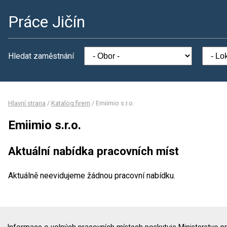
Práce Jičín
Hledat zaměstnání
Hlavní strana
/
Katalog firem
/
Emiimio s.r.o.
Emiimio s.r.o.
Aktuální nabídka pracovních míst
Aktuálně neevidujeme žádnou pracovní nabídku.